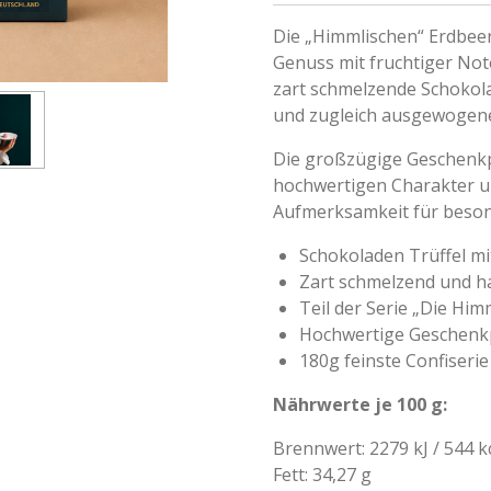
Die „Himmlischen“ Erdbee
Genuss mit fruchtiger Note
zart schmelzende Schokola
und zugleich ausgewogene
Die großzügige Geschenkp
hochwertigen Charakter u
Aufmerksamkeit für beson
Schokoladen Trüffel mi
Zart schmelzend und 
Teil der Serie „Die Him
Hochwertige Geschenk
180g feinste Confiserie
Nährwerte je 100 g:
Brennwert: 2279 kJ / 544 k
Fett: 34,27 g