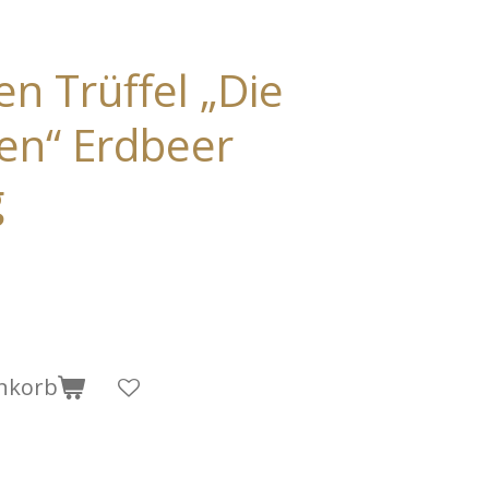
n Trüffel „Die
en“ Erdbeer
g
nkorb