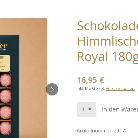
Schokolade
Himmlisch
Royal 180
16,95 €
inkl. MwSt zzgl.
Versandkosten
In den Ware
Artikelnummer:
29170