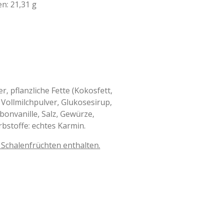
n: 21,31 g
r, pflanzliche Fette (Kokosfett,
Vollmilchpulver, Glukosesirup,
bonvanille, Salz, Gewürze,
rbstoffe: echtes Karmin.
Schalenfrüchten enthalten.