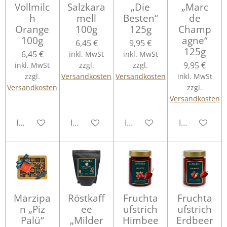
Vollmilc
Salzkara
„Die
„Marc
h
mell
Besten“
de
Orange
100g
125g
Champ
100g
agne“
6,45 €
9,95 €
125g
6,45 €
inkl. MwSt
inkl. MwSt
9,95 €
inkl. MwSt
zzgl.
zzgl.
zzgl.
Versandkosten
Versandkosten
inkl. MwSt
Versandkosten
zzgl.
Versandkosten
In den Warenkorb
In den Warenkorb
In den Warenkorb
In den Ware
Marzipa
Röstkaff
Fruchta
Fruchta
n „Piz
ee
ufstrich
ufstrich
Palü“
„Milder
Himbee
Erdbeer