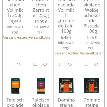
chen
chen
okolade
okolade
Vollmilc
Zartbitt
Vollmilc
Weiße
h 250g
er 250g
h
Schokol
„Crème
ade
19,95 €
19,95 €
de Lait“
Pistazie
inkl. MwSt
inkl. MwSt
100g
100g
zzgl.
zzgl.
6,45 €
6,45 €
Versandkosten
Versandkosten
inkl. MwSt
inkl. MwSt
zzgl.
zzgl.
Versandkosten
Versandkosten
In den Warenkorb
In den Warenkorb
In den Warenkorb
In den Ware
Tafelsch
Tafelsch
Domino
Domino
okolade
okolade
steine
steine