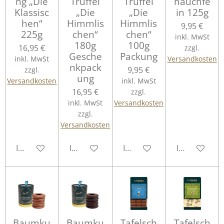
ng „Die
Trüffel
Trüffel
hauchfe
Klassisc
„Die
„Die
in 125g
hen“
Himmlis
Himmlis
9,95 €
225g
chen“
chen“
inkl. MwSt
180g
100g
16,95 €
zzgl.
Gesche
Packung
inkl. MwSt
Versandkosten
nkpack
9,95 €
zzgl.
ung
Versandkosten
inkl. MwSt
16,95 €
zzgl.
inkl. MwSt
Versandkosten
zzgl.
Versandkosten
In den Warenkorb
In den Warenkorb
In den Warenkorb
In den Ware
Baumku
Baumku
Tafelsch
Tafelsch