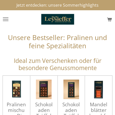
Jetzt entdecken: unsere Sommerhighlights
Zum
Hauptinhalt
springen
Unsere Bestseller: Pralinen und
feine Spezialitäten
Ideal zum Verschenken oder für
besondere Genussmomente
Pralinen
Schokol
Schokol
Mandel
mischu
aden
aden
blätter