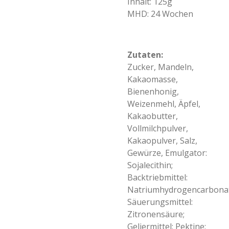
Inhalt: 125g
MHD: 24 Wochen
Zutaten:
Zucker, Mandeln,
Kakaomasse,
Bienenhonig,
Weizenmehl, Äpfel,
Kakaobutter,
Vollmilchpulver,
Kakaopulver, Salz,
Gewürze, Emulgator:
Sojalecithin;
Backtriebmittel:
Natriumhydrogencarbonat
Säuerungsmittel:
Zitronensäure;
Geliermittel: Pektine;