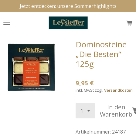
Jetzt entdecken: unsere Sommerhighlights
Zum
Hauptinhalt
springen
Dominosteine
„Die Besten“
125g
9,95 €
inkl. MwSt zzgl.
Versandkosten
In den
Warenkorb
Artikelnummer:
24187