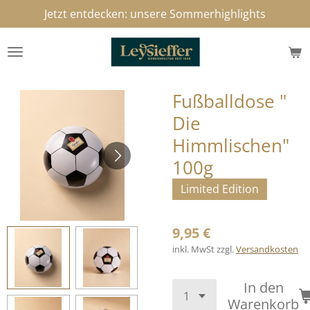
Jetzt entdecken: unsere Sommerhighlights
Zum
Hauptinhalt
springen
Fußballdose "
Die
Himmlischen"
100g
Limited Edition
9,95 €
inkl. MwSt zzgl.
Versandkosten
In den
Warenkorb